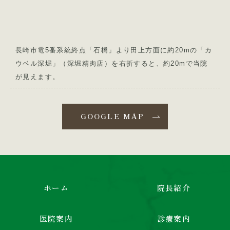
長崎市電5番系統終点「石橋」より田上方面に約20mの「カ
ウベル深堀」（深堀精肉店）を右折すると、約20mで当院
が見えます。
GOOGLE MAP
ホーム
院長紹介
医院案内
診療案内